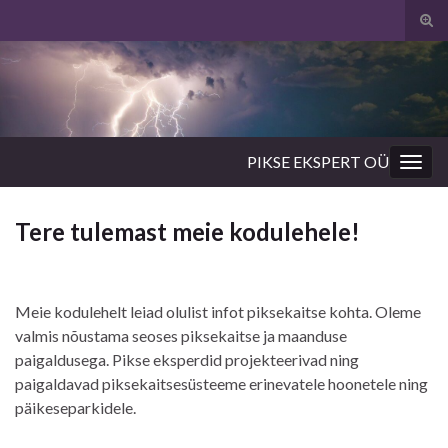
Tog
sear
for
PIKSE EKSPERT OÜ
Togg
navig
Tere tulemast meie kodulehele!
Meie kodulehelt leiad olulist infot piksekaitse kohta. Oleme
valmis nõustama seoses piksekaitse ja maanduse
paigaldusega. Pikse eksperdid projekteerivad ning
paigaldavad piksekaitsesüsteeme erinevatele hoonetele ning
päikeseparkidele.