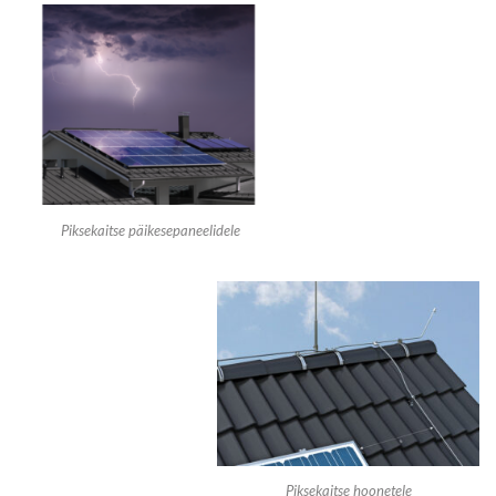
Piksekaitse päikesepaneelidele
Piksekaitse hoonetele